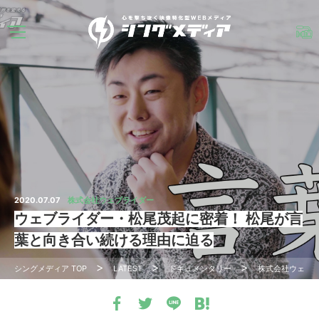
2020.07.07
株式会社ウェブライダー
ウェブライダー・松尾茂起に密着！ 松尾が言
葉と向き合い続ける理由に迫る
シングメディア
TOP
LATEST
ドキュメンタリー
株式会社ウェブ