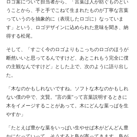
ロゴ案について担当者から、「言葉は人が紡ぐものとい
うことから、手と手でこねて生まれたものが丁寧な言葉
っていうのを抽象的に（表現したロゴに）なっていま
す」という、ロゴデザインに込められた意味を聞き、納
得する松尾。
そして、「すごく今のロゴよりもこっちのロゴのほうが
断然いいと思ってるんですけど、あとこれもう完全に僕
の主観なんですけど」とした上で、次のように語り出し
た。
「木なのかもしれないですね。ソフトな木なのかもしれ
ない僕の中で、文賢。“言の葉”って言葉説明するときに
木をイメージすることがあって。木にどんな葉っぱを生
やすか」
「たとえば豊かな葉をいっぱい生やせば木がどんどん豊
かになっていって、そうすると鳥が寄ってきます。鳥が