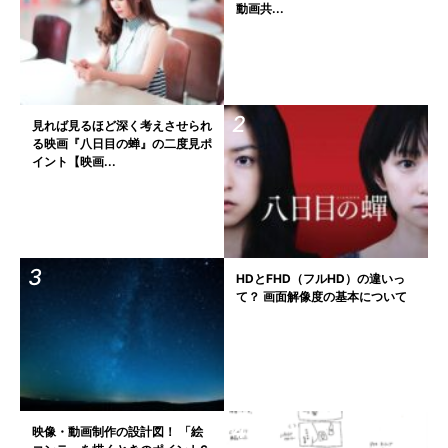
動画共...
見れば見るほど深く考えさせられ
る映画『八日目の蝉』の二度見ポ
イント【映画...
HDとFHD（フルHD）の違いっ
て？ 画面解像度の基本について
映像・動画制作の設計図！ 「絵