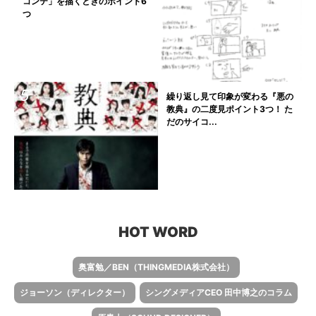
コンテ」を描くときのポイント6
つ
繰り返し見て印象が変わる『悪の
教典』の二度見ポイント3つ！ た
だのサイコ...
HOT WORD
奥富勉／BEN（THINGMEDIA株式会社）
ジョーソン（ディレクター）
シングメディアCEO 田中博之のコラム