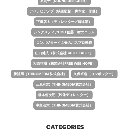
原貴士（SOUND DESIGNER）
アベラヒデノブ（映画監督・脚本家・俳優）
下田彦太（ディレクター／脚本家）
シングメディアCOO 佐藤一樹のコラム
コンポジターくぶ夫のポスプロ談義
山口健人（株式会社BABEL LABEL）
相原祐樹（株式会社FREE WEB HOPE）
勝裕周（THINGMEDIA株式会社）
久保卓也（コンポジター）
三原和志（THINGMEDIA株式会社）
橋本侑次朗（映像ディレクター）
中島浩太（THINGMEDIA株式会社）
CATEGORIES