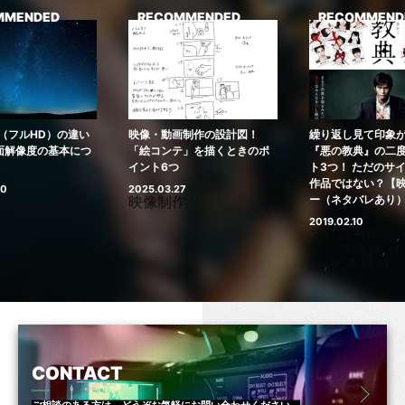
MMENDED
RECOMMENDED
RECOMMEND
D（フルHD）の違い
映像・動画制作の設計図！
繰り返し見て印象
面解像度の基本につ
「絵コンテ」を描くときのポ
『悪の教典』の二
イント6つ
ト3つ！ ただのサ
作品ではない？【
20
2025.03.27
作
映像制作
ー（ネタバレあり
2019.02.10
スリラー映画
,
レンス映画
,
ホ
画
,
日本映画
CONTACT
ご相談のある方は、どうぞお気軽にお問い合わせください。