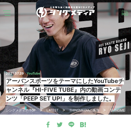
2021.07.29
YouTube
アーバンスポーツをテーマにしたYouTubeチ
ャンネル『HI-FIVE TUBE』内の動画コンテ
ンツ「PEEP SET UP!」を制作しました。
シングメディア
TOP
LATEST
THINGMEDIAの裏側
THINGMED