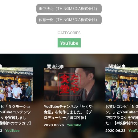
田中博之（THINGMEDIA株式会社）
佐藤一樹（THINGMEDIA株式会社）
CATEGORIES
YouTube
事
関連記事
関連記事
ンビ「ＮＯモーショ
YouTubeチャンネル『たくや
お笑いコンビ「Ｎ
ouTubeコンテンツ
食堂』を制作しました。【プ
ン。」とYouTub
ロケを実施しまし
ロデューサー／田口将伍】
で街ブラロケを実
映像制作のウラガワ】
た！【#映像制作の
2020.06.26
YouTube
3
YouTube
2020.06.23
YouT