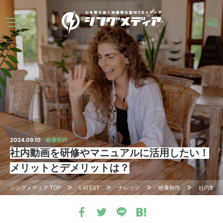
2024.09.10
映像制作
社内動画を研修やマニュアルに活用したい！
メリットとデメリットは？
シングメディア
TOP
LATEST
ナレッジ
映像制作
社内動画