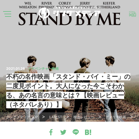
2021.01.26
アドベンチャー映画
不朽の名作映画「スタンド・バイ・ミー」の
二度見ポイント。大人になった今こそわか
る、あの名言の意味とは？【映画レビュー
（ネタバレあり）】
シングメディア
TOP
LATEST
映画レビュー
アメリカ映画