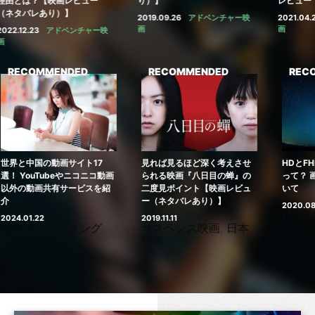
？【映画レビュー
り）】
レビュー（ネタバ
レあり）】
2019.09.26
アドベンチャー映
2021.04.28
アドベ
画
画
3
アドベンチャー映
MMENDED
RECOMMENDED
RECOMMEND
の動画サイト17
見れば見るほど深く考えさせ
HDとFHD（フルH
Tubeやニコニコ動画
られる映画『八日目の蝉』の
って？ 画面解像度
画共有サービスを紹
二度見ポイント【映画レビュ
いて
ー（ネタバレあり）】
2020.08.20
映像制作
2
2019.11.11
ーケティング
サスペンス映画
,
日本
映画