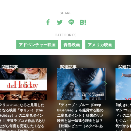
SHARE
CATEGORIES
アドベンチャー映画
青春映画
アメリカ映画
事
関連記事
関連記事
スになると見返した
『ディープ・ブルー（Deep
前向きになれる映
『ホリデイ（the
Blue Sea）』を鑑賞する際の
マン “YES”は人
y）』の二度見ポイン
二度見ポイント！ 従来のサメ
ド」の二度見ポイ
ラブコメ作品であり
映画とは一味違う理由とは？
りジム・キャリー
度も見返したくなる
【映画レビュー（ネタバレあ
気づかされるポイ