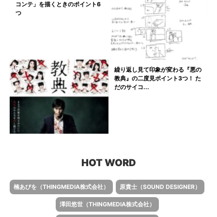
コンテ」を描くときのポイント6
つ
繰り返し見て印象が変わる『悪の
教典』の二度見ポイント3つ！ た
だのサイコ...
HOT WORD
楠あびを（THINGMEDIA株式会社）
原貴士（SOUND DESIGNER）
澤田悠世（THINGMEDIA株式会社）