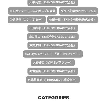
大中莉雪（THINGMEDIA株式会社）
コンポジターくぶ夫のポスプロ談義
ダダビ高橋のPRやるっちゃ
久保卓也（コンポジター）
佐藤一樹（THINGMEDIA株式会社）
三原和志（THINGMEDIA株式会社）
山口健人（株式会社BABEL LABEL）
東野朱加（THINGMEDIA株式会社）
hy4_4yh（ハイパヨ）「経て からの どこ」
大石健弘（ビデオグラファー）
間地浩晃（THINGMEDIA株式会社）
久保田直樹（THINGMEDIA株式会社）
CATEGORIES