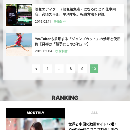
映像エディター（映像編集者）になるには？ 仕事内
容、必須スキル、平均年収、転職方法を解説
2019.02.11
映像制作
YouTuberも多用する「ジャンプカット」の効果と使用
例【発祥は『勝手にしやがれ』!?】
2019.02.04
映像制作
1
…
8
9
10
RANKING
MONTHLY
ALL
世界と中国の動画サイト17選！
YouTubeやニコニコ動画以外の