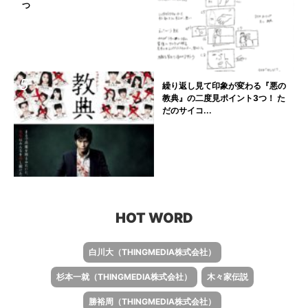
つ
繰り返し見て印象が変わる『悪の
教典』の二度見ポイント3つ！ た
だのサイコ...
HOT WORD
白川大（THINGMEDIA株式会社）
杉本一就（THINGMEDIA株式会社）
木々家伝説
勝裕周（THINGMEDIA株式会社）