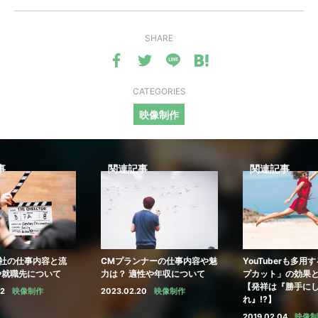
SHARE
CATEGORIES
映像制作
関連記事
関連記事
関連記
Mプランナーの仕事内容や魅
YouTuberも多用する「ジャン
「画質」と
は？ 適性や年収について
プカット」の効果と使用例
真・動画の
【発祥は『勝手にしやが
類について
23.02.20
映像制作
れ』!?】
2020.09.18
2019.02.04
映像制作