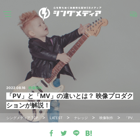
2022.08.16
映像制作
「PV」と「MV」の違いとは？ 映像プロダク
ションが解説！
シングメディア
TOP
LATEST
ナレッジ
映像制作
「PV」