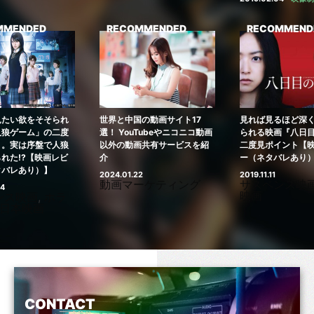
RECOMMENDED
RECOMMENDED
RECO
世界と中国の動画サイト17
見れば見るほど深く考えさせ
HDとFH
！ YouTubeやニコニコ動画
られる映画『八日目の蝉』の
って？ 画
以外の動画共有サービスを紹
二度見ポイント【映画レビュ
いて
介
ー（ネタバレあり）】
2020.08.
映像制
024.01.22
2019.11.11
動画マーケティング
サスペンス映画
,
日本
映画
CONTACT