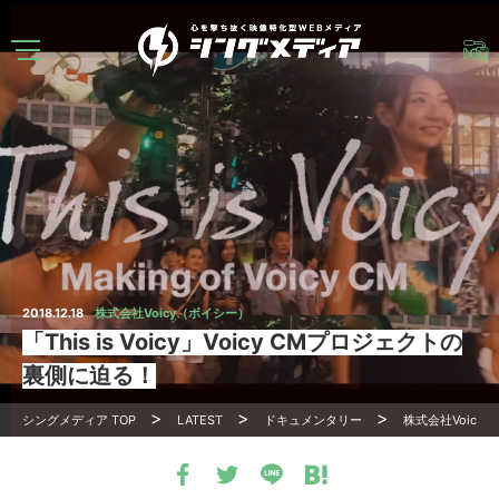
2018.12.18
株式会社Voicy（ボイシー）
「This is Voicy」Voicy CMプロジェクトの
裏側に迫る！
シングメディア
TOP
LATEST
ドキュメンタリー
株式会社Voicy