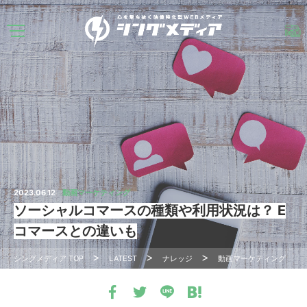
2023.06.12
動画マーケティング
ソーシャルコマースの種類や利用状況は？ E
コマースとの違いも
シングメディア
TOP
LATEST
ナレッジ
動画マーケティング