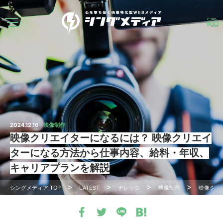
2024.12.16
映像制作
映像クリエイターになるには？ 映像クリエイ
ターになる方法から仕事内容、給料・年収、
キャリアプランを解説
シングメディア
TOP
LATEST
ナレッジ
映像制作
映像クリ