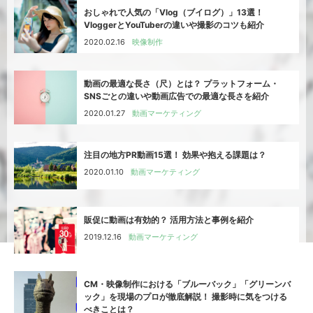
おしゃれで人気の「Vlog（ブイログ）」13選！
VloggerとYouTuberの違いや撮影のコツも紹介
2020.02.16
映像制作
動画の最適な長さ（尺）とは？ プラットフォーム・
SNSごとの違いや動画広告での最適な長さを紹介
2020.01.27
動画マーケティング
注目の地方PR動画15選！ 効果や抱える課題は？
2020.01.10
動画マーケティング
販促に動画は有効的？ 活用方法と事例を紹介
2019.12.16
動画マーケティング
CM・映像制作における「ブルーバック」「グリーンバ
ック」を現場のプロが徹底解説！ 撮影時に気をつける
べきことは？