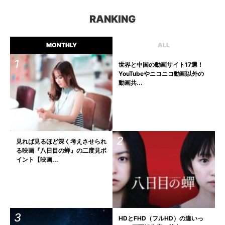
RANKING
MONTHLY
ALL
世界と中国の動画サイト17選！
YouTubeやニコニコ動画以外の
動画共...
見れば見るほど深く考えさせられ
る映画『八日目の蝉』の二度見ポ
イント【映画...
HDとFHD（フルHD）の違いっ