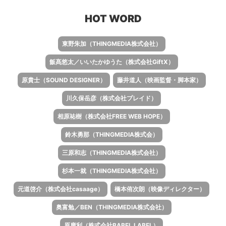
HOT WORD
東野朱加（THINGMEDIA株式会社）
飯髙悠太／いいたかゆうた（株式会社GiftX）
原貴士（SOUND DESIGNER）
藤井道人（映画監督・脚本家）
川久保岳彦（株式会社プレイド）
相原祐樹（株式会社FREE WEB HOPE）
鈴木勇那（THINGMEDIA株式会）
三原和志（THINGMEDIA株式会社）
杉本一就（THINGMEDIA株式会社）
元道啓介（株式会社casaage）
橋本侑次朗（映像ディレクター）
奥富勉／BEN（THINGMEDIA株式会社）
原廣利（株式会社BABEL LABEL）