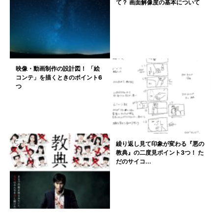
て？ 画面解像度の基本について
映像・動画制作の設計図！ 「絵
コンテ」を描くときのポイント6
つ
繰り返し見て印象が変わる『悪の
教典』の二度見ポイント3つ！ た
だのサイコ...